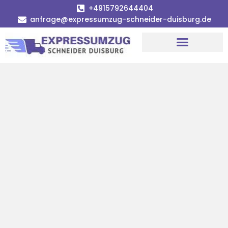
+4915792644404
anfrage@expressumzug-schneider-duisburg.de
Umzugsunternehmen Duisburg
Umzugsservice Duisburg