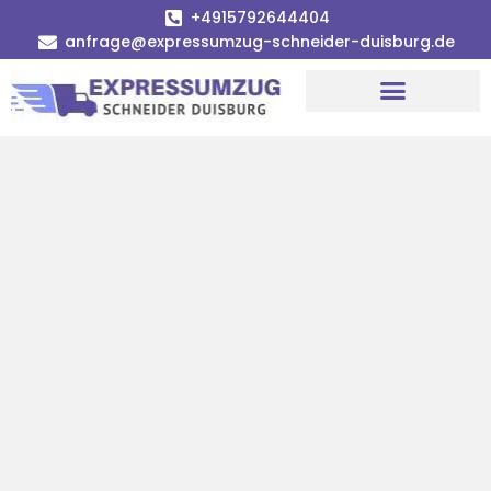
+4915792644404
anfrage@expressumzug-schneider-duisburg.de
Umzugsunternehmen Duisburg
Umzugsservice Duisburg