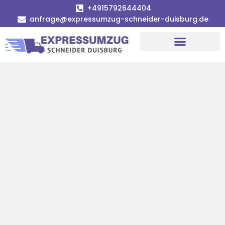
+4915792644404
anfrage@expressumzug-schneider-duisburg.de
Umzugsunternehmen Duisburg
Umzugsservice Duisburg