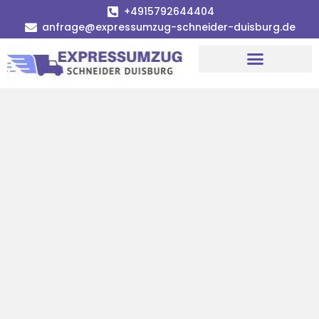
+4915792644404
anfrage@expressumzug-schneider-duisburg.de
Umzugsunternehmen Duisburg
Umzugsservice Duisburg