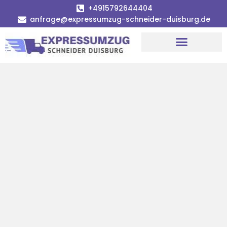
+4915792644404
anfrage@expressumzug-schneider-duisburg.de
Umzugsunternehmen Duisburg
Umzugsservice Duisburg