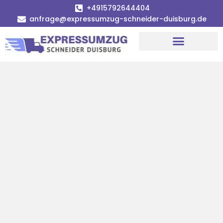
+4915792644404
anfrage@expressumzug-schneider-duisburg.de
Umzugsunternehmen Duisburg
Umzugsservice Duisburg