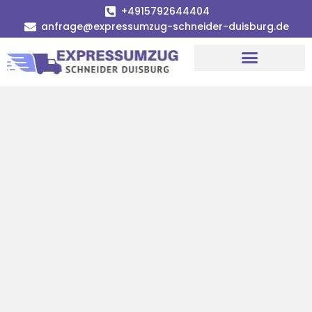
+4915792644404
anfrage@expressumzug-schneider-duisburg.de
Umzugsunternehmen Duisburg
Umzugsservice Duisburg