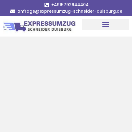
+4915792644404
anfrage@expressumzug-schneider-duisburg.de
Umzugsunternehmen Duisburg
Umzugsservice Duisburg