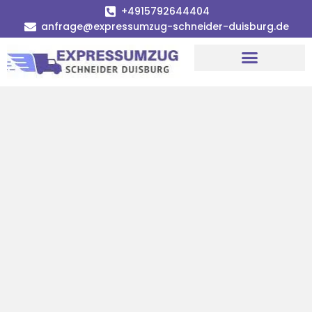
+4915792644404
anfrage@expressumzug-schneider-duisburg.de
Umzugsunternehmen Duisburg
Umzugsservice Duisburg