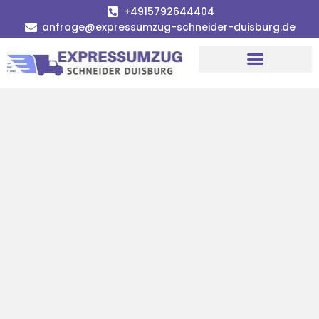
+4915792644404
anfrage@expressumzug-schneider-duisburg.de
Umzugsunternehmen Duisburg
Umzugsservice Duisburg