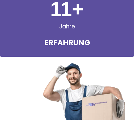
11
+
Jahre
ERFAHRUNG