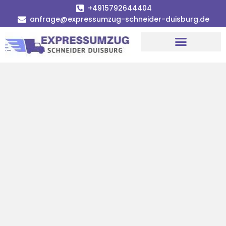
+4915792644404
anfrage@expressumzug-schneider-duisburg.de
Umzugsunternehmen Duisburg
Umzugsservice Duisburg