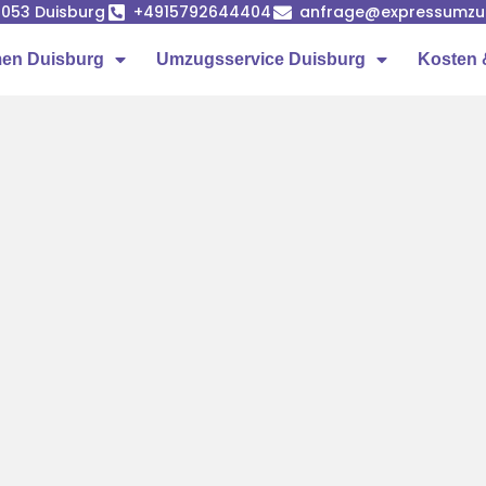
7053 Duisburg
+4915792644404
anfrage@expressumzug
en Duisburg
Umzugsservice Duisburg
Kosten 