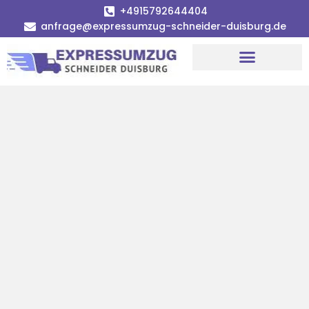
+4915792644404
anfrage@expressumzug-schneider-duisburg.de
Umzugsunternehmen Duisburg
Umzugsservice Duisburg