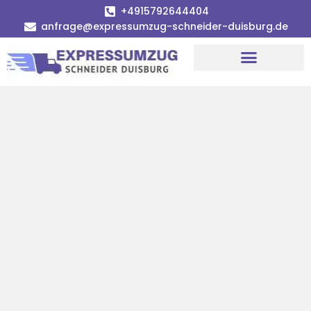
+4915792644404
anfrage@expressumzug-schneider-duisburg.de
Umzugsunternehmen Duisburg
Umzugsservice Duisburg