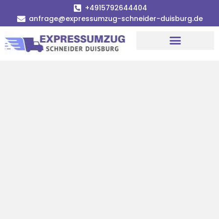
+4915792644404
anfrage@expressumzug-schneider-duisburg.de
Umzugsunternehmen Duisburg
Umzugsservice Duisburg