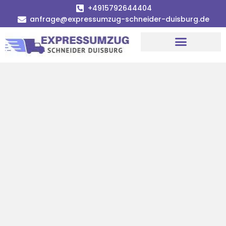
+4915792644404
anfrage@expressumzug-schneider-duisburg.de
Umzugsunternehmen Duisburg
Umzugsservice Duisburg