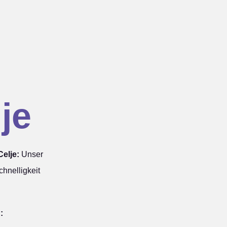
je
elje:
Unser
hnelligkeit
: