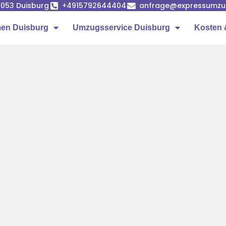
7053 Duisburg
+4915792644404
anfrage@expressumzug
en Duisburg
Umzugsservice Duisburg
Kosten 