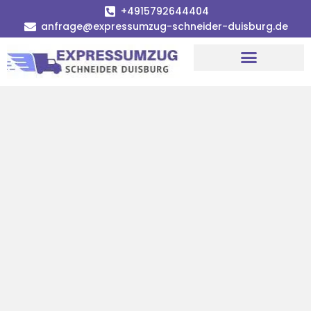
+4915792644404
anfrage@expressumzug-schneider-duisburg.de
Umzugsunternehmen Duisburg
Umzugsservice Duisburg