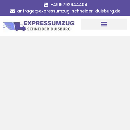
+4915792644404
anfrage@expressumzug-schneider-duisburg.de
Umzugsunternehmen Duisburg
Umzugsservice Duisburg