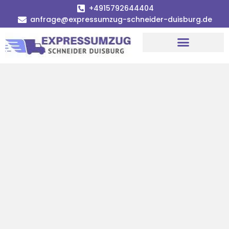
+4915792644404
anfrage@expressumzug-schneider-duisburg.de
Umzugsunternehmen Duisburg
Umzugsservice Duisburg