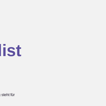
ist
teht für