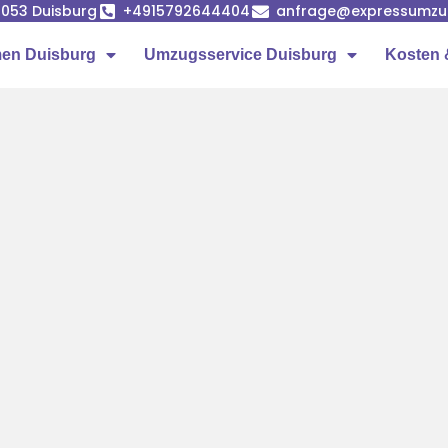
7053 Duisburg
+4915792644404
anfrage@expressumzug
en Duisburg
Umzugsservice Duisburg
Kosten 