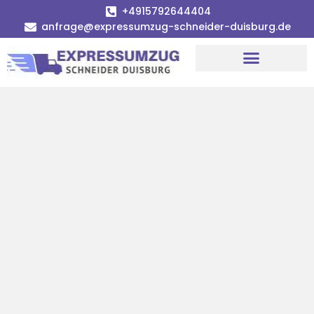
+4915792644404
anfrage@expressumzug-schneider-duisburg.de
Umzugsunternehmen Duisburg
Umzugsservice Duisburg