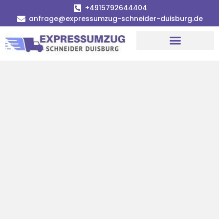
+4915792644404
anfrage@expressumzug-schneider-duisburg.de
Umzugsunternehmen Duisburg
Umzugsservice Duisburg