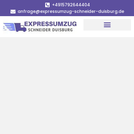
+4915792644404
anfrage@expressumzug-schneider-duisburg.de
Umzugsunternehmen Duisburg
Umzugsservice Duisburg