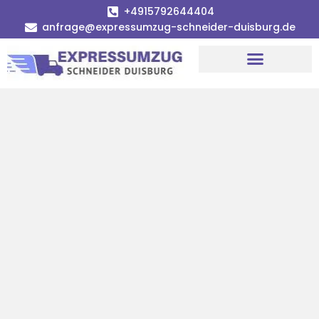
+4915792644404
anfrage@expressumzug-schneider-duisburg.de
Umzugsunternehmen Duisburg
Umzugsservice Duisburg