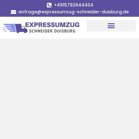
+4915792644404
anfrage@expressumzug-schneider-duisburg.de
Umzugsunternehmen Duisburg
Umzugsservice Duisburg