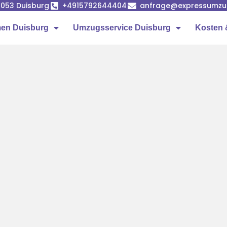
7053 Duisburg
+4915792644404
anfrage@expressumzug
en Duisburg
Umzugsservice Duisburg
Kosten 