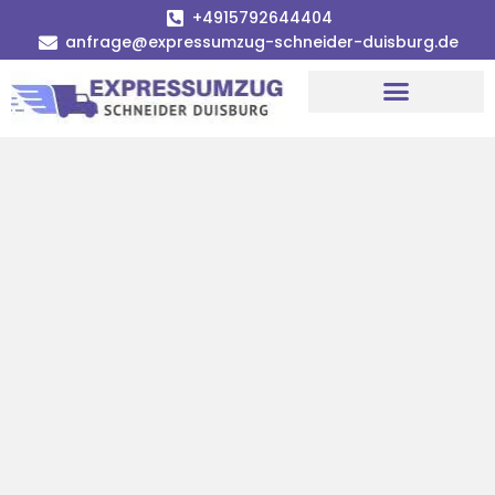
+4915792644404
anfrage@expressumzug-schneider-duisburg.de
Umzugsunternehmen Duisburg
Umzugsservice Duisburg