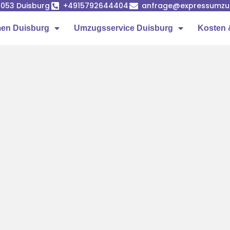
7053 Duisburg
+4915792644404
anfrage@expressumzug
en Duisburg
Umzugsservice Duisburg
Kosten 