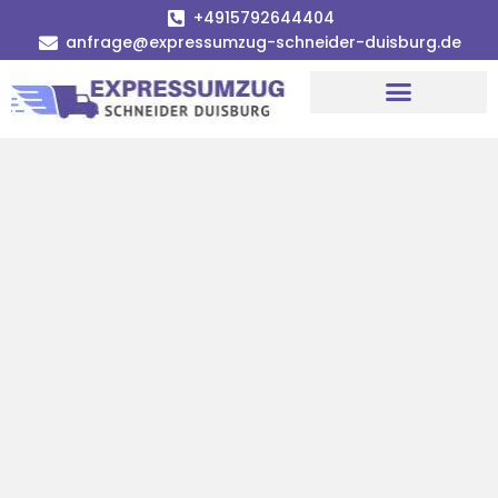
+4915792644404
anfrage@expressumzug-schneider-duisburg.de
Umzugsunternehmen Duisburg
Umzugsservice Duisburg