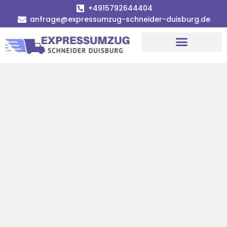
+4915792644404
anfrage@expressumzug-schneider-duisburg.de
Umzugsunternehmen Duisburg
Umzugsservice Duisburg