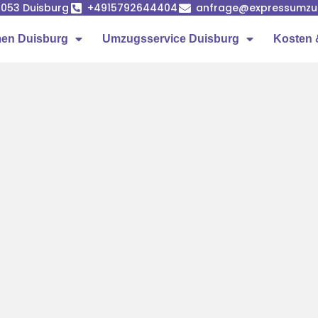
7053 Duisburg
+4915792644404
anfrage@expressumzug
en Duisburg
Umzugsservice Duisburg
Kosten 