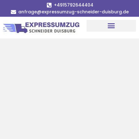
+4915792644404
anfrage@expressumzug-schneider-duisburg.de
Umzugsunternehmen Duisburg
Umzugsservice Duisburg