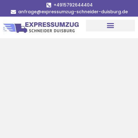
+4915792644404
anfrage@expressumzug-schneider-duisburg.de
Umzugsunternehmen Duisburg
Umzugsservice Duisburg