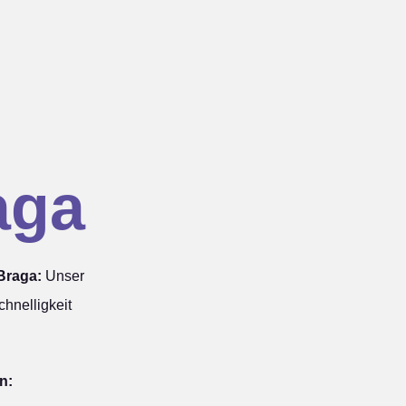
aga
Braga:
Unser
hnelligkeit
n: