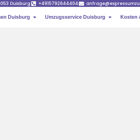
7053 Duisburg
+4915792644404
anfrage@expressumzug
en Duisburg
Umzugsservice Duisburg
Kosten 