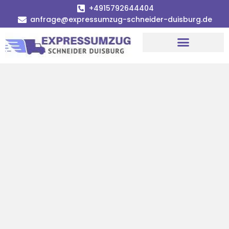
+4915792644404
anfrage@expressumzug-schneider-duisburg.de
Umzugsunternehmen Duisburg
Umzugsservice Duisburg