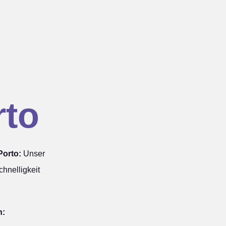
rto
Porto:
Unser
hnelligkeit
n: