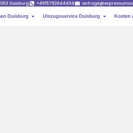
7053 Duisburg
+4915792644404
anfrage@expressumzug
en Duisburg
Umzugsservice Duisburg
Kosten 