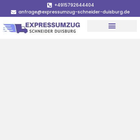
+4915792644404
anfrage@expressumzug-schneider-duisburg.de
Umzugsunternehmen Duisburg
Umzugsservice Duisburg