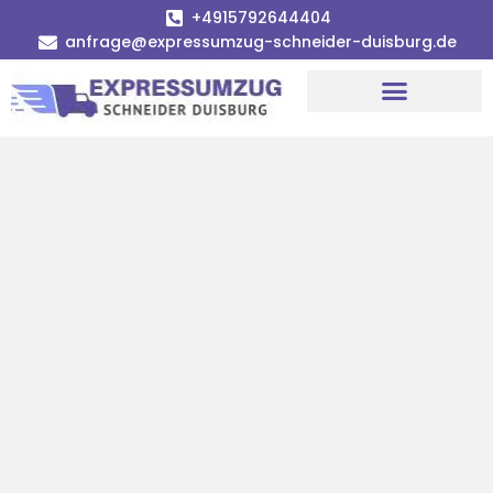
+4915792644404
anfrage@expressumzug-schneider-duisburg.de
Umzugsunternehmen Duisburg
Umzugsservice Duisburg