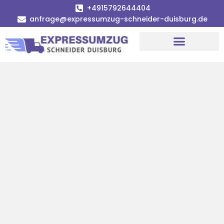
+4915792644404
anfrage@expressumzug-schneider-duisburg.de
Umzugsunternehmen Duisburg
Umzugsservice Duisburg