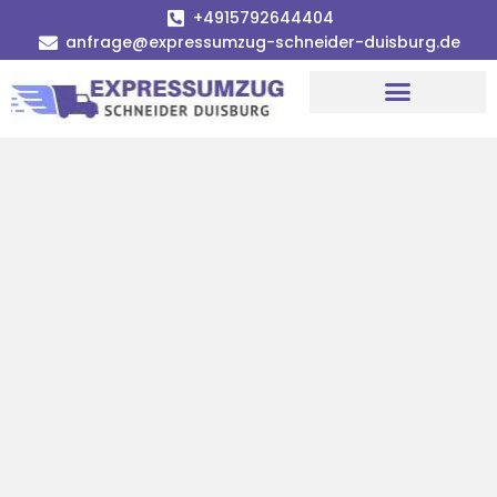
+4915792644404
anfrage@expressumzug-schneider-duisburg.de
Umzugsunternehmen Duisburg
Umzugsservice Duisburg