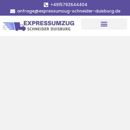
+4915792644404
anfrage@expressumzug-schneider-duisburg.de
Umzugsunternehmen Duisburg
Umzugsservice Duisburg