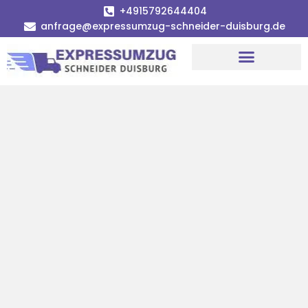
+4915792644404
anfrage@expressumzug-schneider-duisburg.de
Umzugsunternehmen Duisburg
Umzugsservice Duisburg