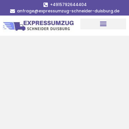
+4915792644404
anfrage@expressumzug-schneider-duisburg.de
Umzugsunternehmen Duisburg
Umzugsservice Duisburg