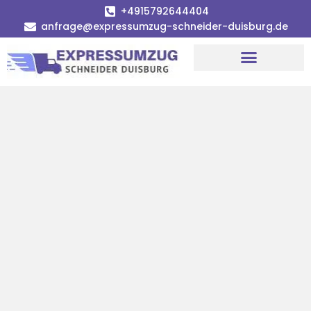
+4915792644404
anfrage@expressumzug-schneider-duisburg.de
Umzugsunternehmen Duisburg
Umzugsservice Duisburg