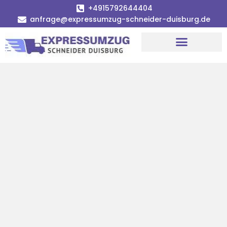
+4915792644404
anfrage@expressumzug-schneider-duisburg.de
Umzugsunternehmen Duisburg
Umzugsservice Duisburg