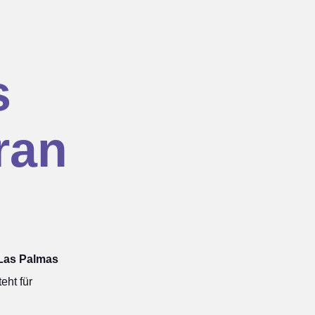
s
ran
 Las Palmas
ht für