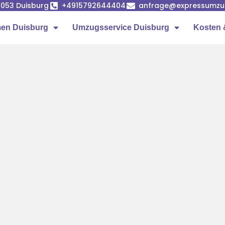
7053 Duisburg
+4915792644404
anfrage@expressumzug
en Duisburg
Umzugsservice Duisburg
Kosten 