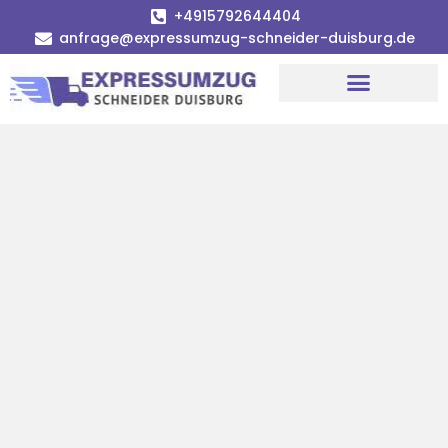
+4915792644404
anfrage@expressumzug-schneider-duisburg.de
Umzugsunternehmen Duisburg
Umzugsservice Duisburg