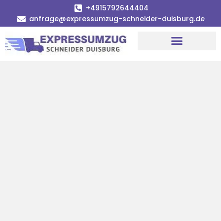
+4915792644404
anfrage@expressumzug-schneider-duisburg.de
Umzugsunternehmen Duisburg
Umzugsservice Duisburg