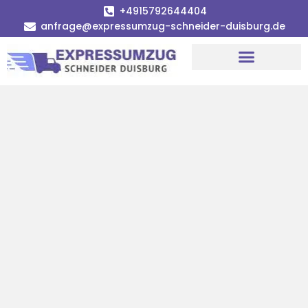
+4915792644404
anfrage@expressumzug-schneider-duisburg.de
Umzugsunternehmen Duisburg
Umzugsservice Duisburg